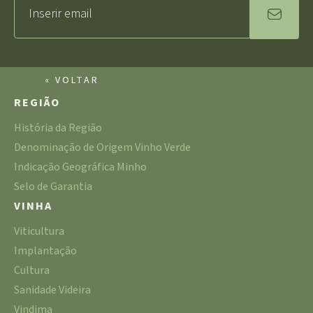
« VOLTAR
REGIÃO
História da Região
Denominação de Origem Vinho Verde
Indicação Geográfica Minho
Selo de Garantia
VINHA
Viticultura
Implantação
Cultura
Sanidade Videira
Vindima