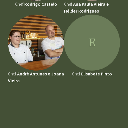
Chef
Rodrigo Castelo
Chef
Ana Paula Vieira e
Hélder Rodrigues
E
Chef
André Antunes e Joana
Chef
Elisabete Pinto
Vieira