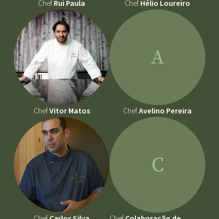
Chef
Rui Paula
Chef
Hélio Loureiro
A
Chef
Vitor Matos
Chef
Avelino Pereira
C
Chef
Carlos Silva
Chef
Colaboração de