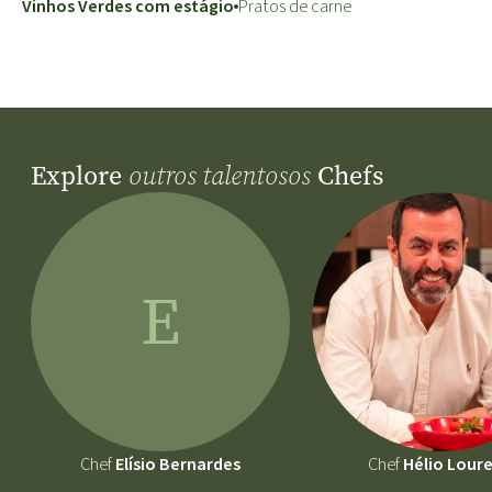
Vinhos Verdes com estágio
Pratos de carne
Explore
Chefs
outros talentosos
E
Chef
Elísio Bernardes
Chef
Hélio Loure