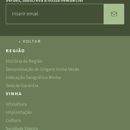
Verdes, subscreva a nossa newsletter
« VOLTAR
REGIÃO
História da Região
Denominação de Origem Vinho Verde
Indicação Geográfica Minho
Selo de Garantia
VINHA
Viticultura
Implantação
Cultura
Sanidade Videira