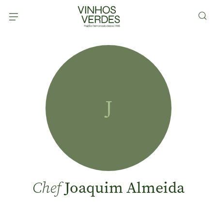
J
Joaquim Almeida
Chef