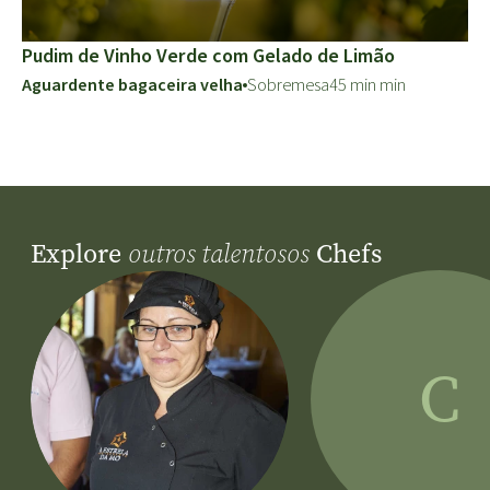
Pudim de Vinho Verde com Gelado de Limão
Aguardente bagaceira velha
Sobremesa
45 min min
Explore
Chefs
outros talentosos
C