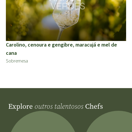
Carolino, cenoura e gengibre, maracujá e mel de
cana
Sobremesa
Explore
Chefs
outros talentosos