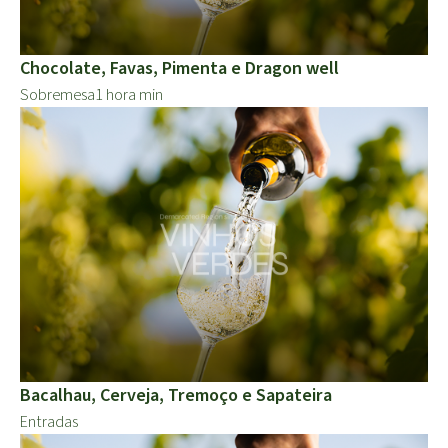
Chocolate, Favas, Pimenta e Dragon well
Sobremesa
1 hora min
Bacalhau, Cerveja, Tremoço e Sapateira
Entradas