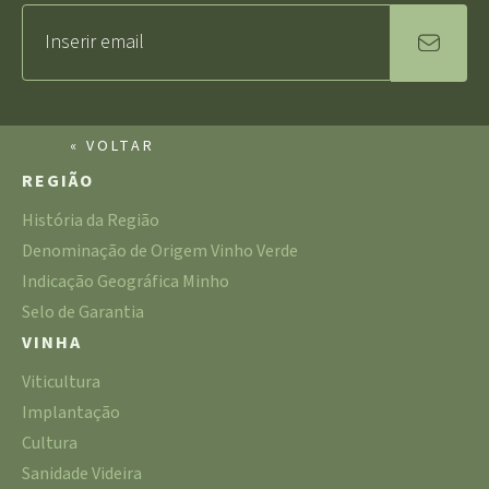
« VOLTAR
REGIÃO
História da Região
Denominação de Origem Vinho Verde
Indicação Geográfica Minho
Selo de Garantia
VINHA
Viticultura
Implantação
Cultura
Sanidade Videira