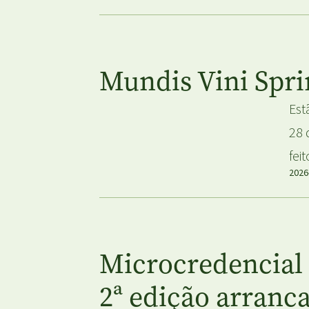
Mundis Vini Spri
Est
28 
fei
2026
Microcredencial 
2ª edição arranca