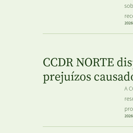
sob
rec
2026
CCDR NORTE dispo
prejuízos causad
A C
res
pro
2026