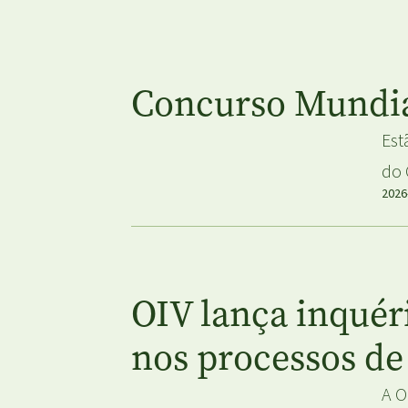
Concurso Mundia
Est
do 
2026
OIV lança inquéri
nos processos de
A O