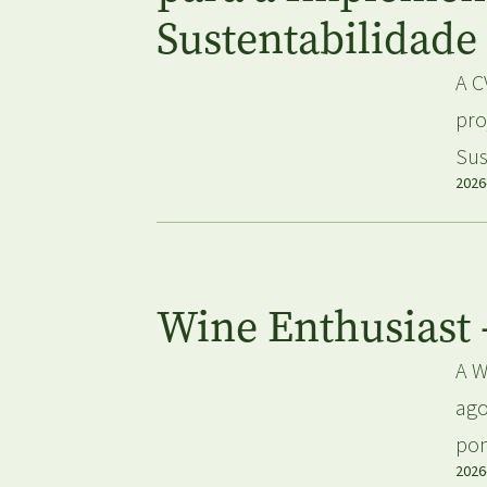
Sustentabilidade
A C
pro
Sus
2026
Wine Enthusiast 
A W
ago
pon
2026