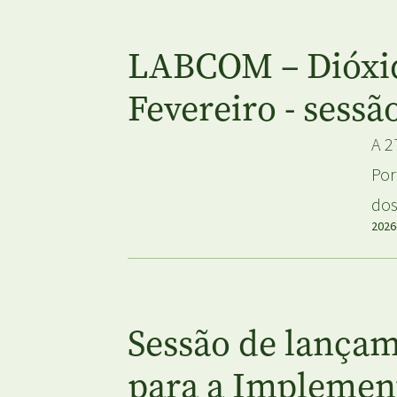
LABCOM – Dióxido
Fevereiro - sess
A 2
Por
dos
2026
Sessão de lançam
para a Implemen