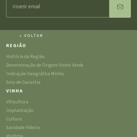
« VOLTAR
REGIÃO
História da Região
Denominação de Origem Vinho Verde
Indicação Geográfica Minho
Selo de Garantia
VINHA
Viticultura
Implantação
Cultura
Sanidade Videira
Vindima