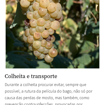
Colheita e transporte
Durante a colheita procurar evitar
, sempre que
possível, a rutura da película do bago, não só por
causa das perdas de mosto, mas também, como
prevenção contra infecções, provocadas por