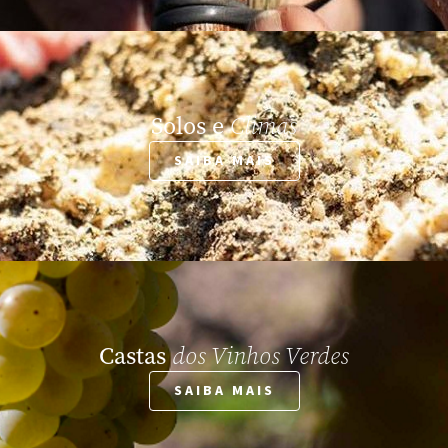
Solos e
Climas
SAIBA MAIS
Castas
dos Vinhos Verdes
SAIBA MAIS