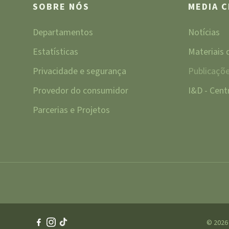
SOBRE NÓS
MEDIA 
Departamentos
Notícias
Estatísticas
Materiais
Privacidade e segurança
Publicaçõ
Provedor do consumidor
I&D - Cen
Parcerias e Projetos
© 2026 