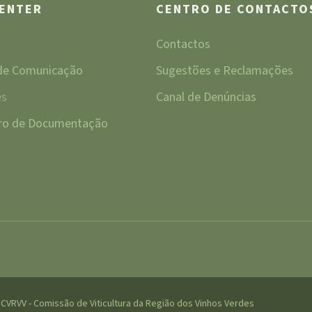
CENTER
CENTRO DE CONTACTO
Contactos
 de Comunicação
Sugestões e Reclamações
es
Canal de Denúncias
tro de Documentação
CVRVV - Comissão de Viticultura da Região dos Vinhos Verdes