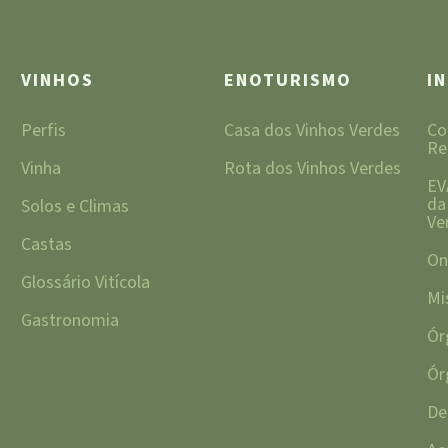
VINHOS
ENOTURISMO
I
Perfis
Casa dos Vinhos Verdes
Co
Re
Vinha
Rota dos Vinhos Verdes
EV
da
Solos e Climas
Ve
Castas
On
Glossário Vitícola
Mi
Gastronomia
Ór
Ór
De