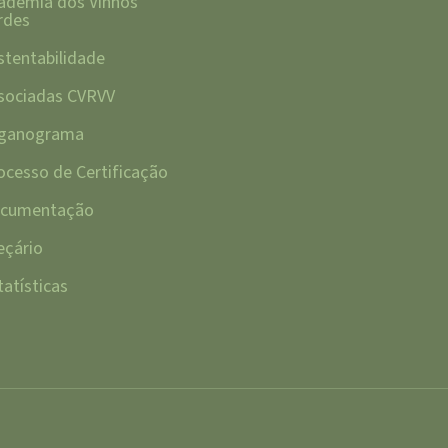
ademia dos Vinhos
rdes
stentabilidade
sociadas CVRVV
ganograma
ocesso de Certificação
cumentação
eçário
tatísticas