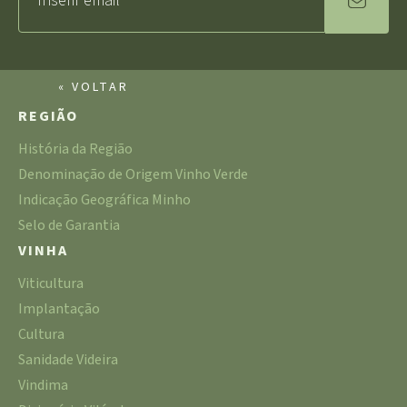
« VOLTAR
REGIÃO
História da Região
Denominação de Origem Vinho Verde
Indicação Geográfica Minho
Selo de Garantia
VINHA
Viticultura
Implantação
Cultura
Sanidade Videira
Vindima