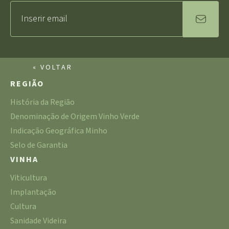
« VOLTAR
REGIÃO
História da Região
Denominação de Origem Vinho Verde
Indicação Geográfica Minho
Selo de Garantia
VINHA
Viticultura
Implantação
Cultura
Sanidade Videira