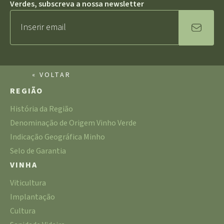
Verdes, subscreva a nossa newsletter
« VOLTAR
REGIÃO
História da Região
Denominação de Origem Vinho Verde
Indicação Geográfica Minho
Selo de Garantia
VINHA
Viticultura
Implantação
Cultura