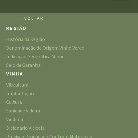
« VOLTAR
REGIÃO
História da Região
Denominação de Origem Vinho Verde
Indicação Geográfica Minho
Selo de Garantia
VINHA
Viticultura
Implantação
Cultura
Sanidade Videira
Vindima
Dicionário Vitícola
Previsão Produção / Controlo Maturação