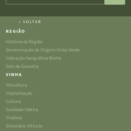
« VOLTAR
REGIÃO
História da Região
Denominação de Origem Vinho Verde
Indicação Geográfica Minho
Selo de Garantia
VINHA
Viticultura
Implantação
Cultura
Sanidade Videira
Vindima
Dicionário Vitícola