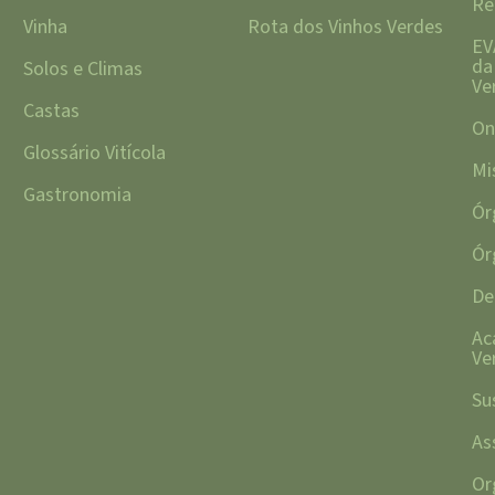
Re
Vinha
Rota dos Vinhos Verdes
EV
da
Solos e Climas
Ve
Castas
On
Glossário Vitícola
Mi
Gastronomia
Ór
Ór
De
Ac
Ve
Su
As
Or