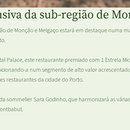
usiva da sub-região de M
egião de Monção e Melgaço estará em destaque numa 
to.
l Palace, este restaurante premiado com 1 Estrela Mic
icionando-a num segmento de alto valor acrescentado j
s restaurantes da cidade do Porto.
o da sommelier Sara Godinho, que harmonizará as vári
Montbabut.