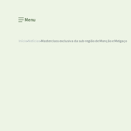
Menu
Início
Notícias
Masterclass exclusiva da sub-região de Monção e Melgaço