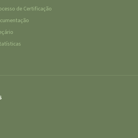
ocesso de Certificação
cumentação
eçário
tatísticas
S