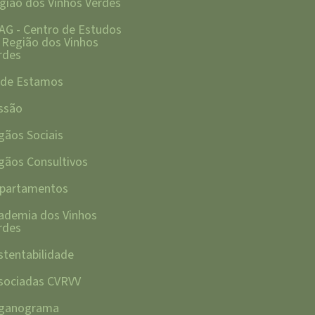
gião dos Vinhos Verdes
AG - Centro de Estudos
 Região dos Vinhos
rdes
de Estamos
ssão
gãos Sociais
gãos Consultivos
partamentos
ademia dos Vinhos
rdes
stentabilidade
sociadas CVRVV
ganograma