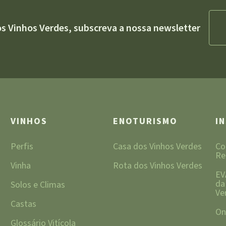
os Vinhos Verdes, subscreva a nossa newsletter
VINHOS
ENOTURISMO
I
Perfis
Casa dos Vinhos Verdes
Co
Re
Vinha
Rota dos Vinhos Verdes
EV
da
Solos e Climas
Ve
Castas
On
Glossário Vitícola