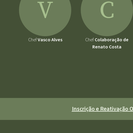
V
C
Chef
Vasco Alves
Chef
Colaboração de
Renato Costa
Inscrição e Reativação