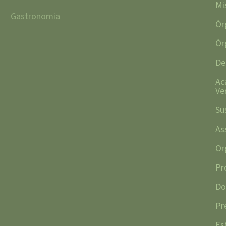
Mi
Gastronomia
Ór
Ór
De
Ac
Ve
Su
As
Or
Pr
Do
Pr
Es