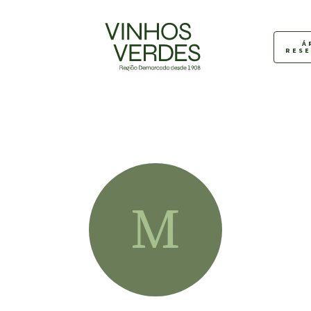
Á
RES
M