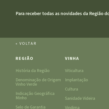
Para receber todas as novidades da Região d
« VOLTAR
REGIÃO
VINHA
História da Região
Viticultura
Denominação de Origem
Implantação
Vinho Verde
Cultura
Indicação Geográfica
Minho
Sanidade Videira
Selo de Garantia
Vindima