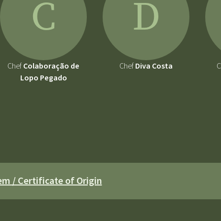
C
D
Chef
Colaboração de
Chef
Diva Costa
C
Lopo Pegado
m / Certificate of Origin