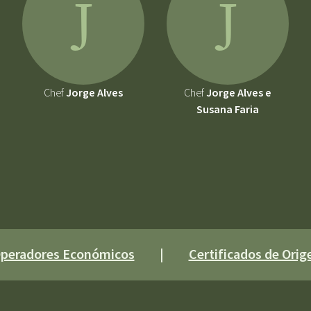
J
J
Chef
Jorge Alves
Chef
Jorge Alves e
Susana Faria
 Operadores Económicos
|
Certificados de Orige