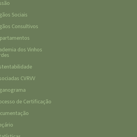
ssão
gãos Sociais
gãos Consultivos
partamentos
ademia dos Vinhos
rdes
stentabilidade
sociadas CVRVV
ganograma
ocesso de Certificação
cumentação
eçário
tatísticas