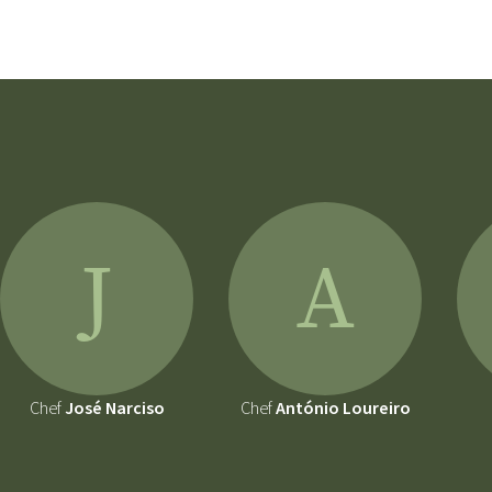
J
A
Chef
José Narciso
Chef
António Loureiro