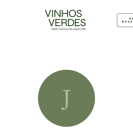
Á
RES
J