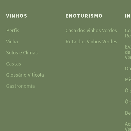
VINHOS
ENOTURISMO
I
Perfis
Casa dos Vinhos Verdes
Co
Re
Vinha
Rota dos Vinhos Verdes
EV
da
Solos e Climas
Ve
Castas
On
Glossário Vitícola
Mi
Gastronomia
Ór
Ór
De
Ac
Ve