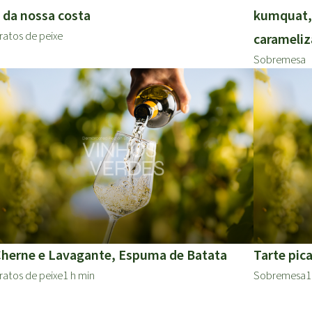
 da nossa costa
kumquat, 
ratos de peixe
carameli
Sobremesa
herne e Lavagante, Espuma de Batata
Tarte pic
ratos de peixe
1 h min
Sobremesa
1