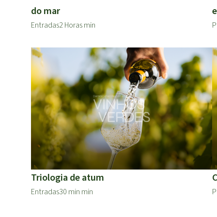
do mar
e
Entradas
2 Horas min
P
Triologia de atum
C
Entradas
30 min min
P