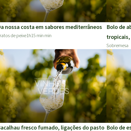
a nossa costa em sabores mediterrâneos
Bolo de a
ratos de peixe
1h15 min min
tropicais
Sobremesa
acalhau fresco fumado, ligações do pasto
Bolo de e