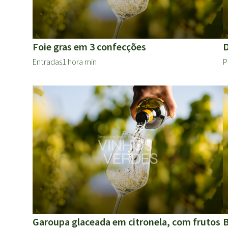
Foie gras em 3 confecções
D
Entradas
1 hora min
P
Garoupa glaceada em citronela, com frutos
B