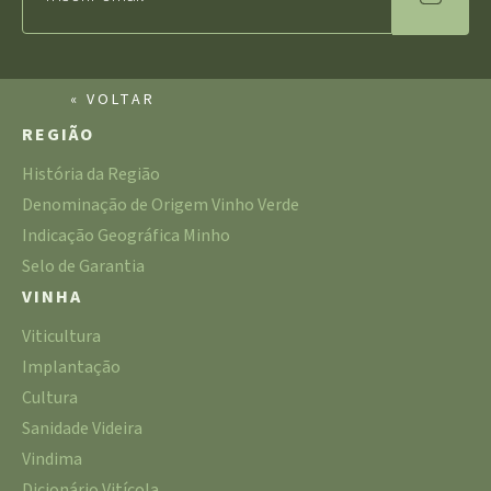
« VOLTAR
REGIÃO
História da Região
Denominação de Origem Vinho Verde
Indicação Geográfica Minho
Selo de Garantia
VINHA
Viticultura
Implantação
Cultura
Sanidade Videira
Vindima
Dicionário Vitícola