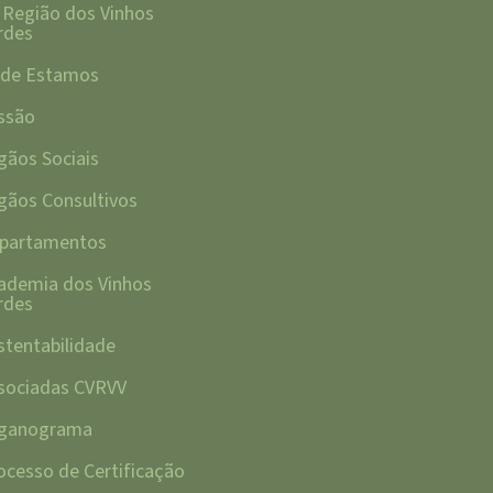
 Região dos Vinhos
rdes
de Estamos
ssão
gãos Sociais
gãos Consultivos
partamentos
ademia dos Vinhos
rdes
stentabilidade
sociadas CVRVV
ganograma
ocesso de Certificação