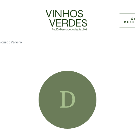
Á
RES
Ricardo Vareiro
D