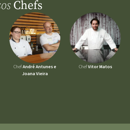
Chefs
sos
Chef
André Antunes e
Chef
Vitor Matos
Joana Vieira