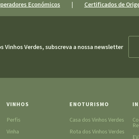
 Operadores Económicos
|
Certificados de Orige
os Vinhos Verdes, subscreva a nossa newsletter
VINHOS
ENOTURISMO
I
Perfis
Casa dos Vinhos Verdes
Co
Re
Vinha
Rota dos Vinhos Verdes
EV