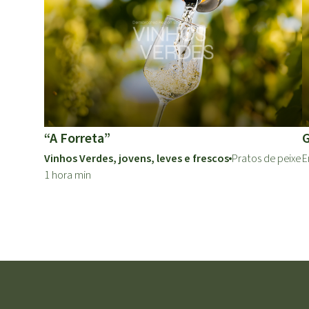
“A Forreta”
G
Vinhos Verdes, jovens, leves e frescos
Pratos de peixe
E
1 hora min