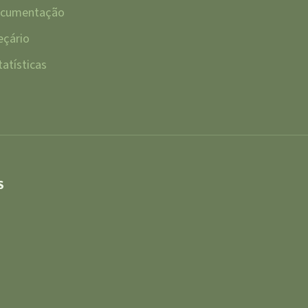
cumentação
eçário
tatísticas
S