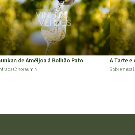
unkan de Amêijoa à Bolhão Pato
A Tarte e 
ntradas
2 horas min
Sobremesa
1