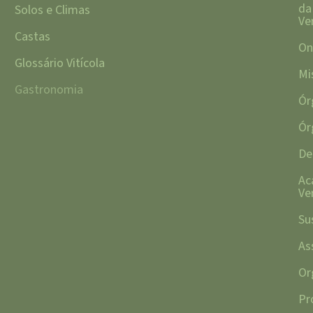
da
Solos e Climas
Ve
Castas
On
Glossário Vitícola
Mi
Gastronomia
Ór
Ór
De
Ac
Ve
Su
As
Or
Pr