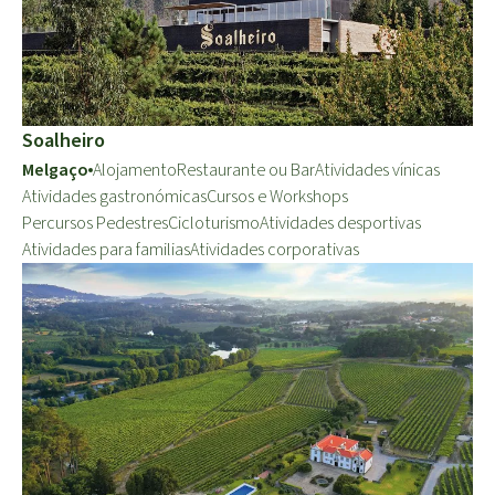
Soalheiro
Melgaço
Alojamento
Restaurante ou Bar
Atividades vínicas
Atividades gastronómicas
Cursos e Workshops
Percursos Pedestres
Cicloturismo
Atividades desportivas
Atividades para familias
Atividades corporativas