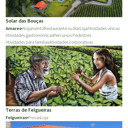
Solar das Bouças
Amares
Alojamento
Restaurante ou Bar
Loja
Atividades vínicas
Atividades gastronómicas
Percursos Pedestres
Atividades para familias
Atividades corporativas
Terras de Felgueiras
Felgueiras
Provas
Loja